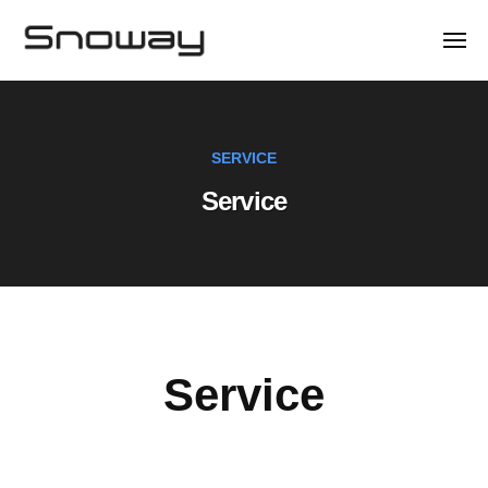
株
ー
コ
式
ン
メ
会
ニ
テ
ュ
株
社
ー
ン
ス
式
ノ
ツ
会
ー
SERVICE
へ
社
ウ
ス
Service
ス
ェ
キ
ノ
イ
ッ
ー
プ
ウ
ェ
イ
Service
Service
2023
年
8
月